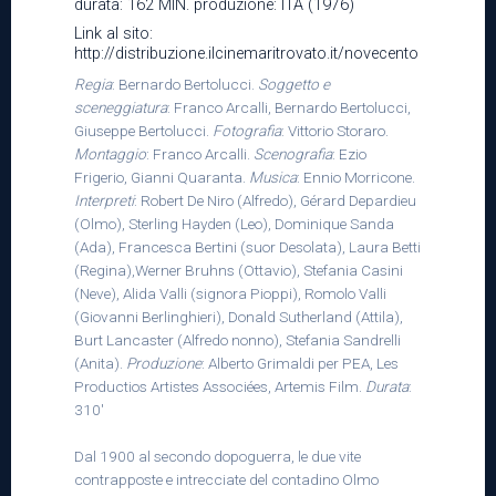
durata: 162 MIN. produzione: ITA (1976)
Link al sito:
http://distribuzione.ilcinemaritrovato.it/novecento
Regia
: Bernardo Bertolucci.
Soggetto e
sceneggiatura
: Franco Arcalli, Bernardo Bertolucci,
Giuseppe Bertolucci.
Fotografia
: Vittorio Storaro.
Montaggio
: Franco Arcalli.
Scenografia
: Ezio
Frigerio, Gianni Quaranta.
Musica
: Ennio Morricone.
Interpreti
: Robert De Niro (Alfredo), Gérard Depardieu
(Olmo), Sterling Hayden (Leo), Dominique Sanda
(Ada), Francesca Bertini (suor Desolata), Laura Betti
(Regina),Werner Bruhns (Ottavio), Stefania Casini
(Neve), Alida Valli (signora Pioppi), Romolo Valli
(Giovanni Berlinghieri), Donald Sutherland (Attila),
Burt Lancaster (Alfredo nonno), Stefania Sandrelli
(Anita).
Produzione
: Alberto Grimaldi per PEA, Les
Productios Artistes Associées, Artemis Film.
Durata
:
310'
Dal 1900 al secondo dopoguerra, le due vite
contrapposte e intrecciate del contadino Olmo