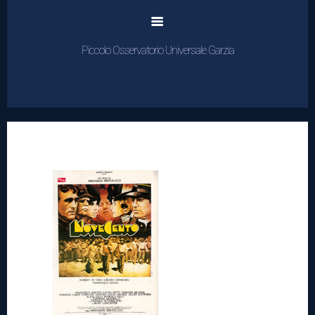
Piccolo Osservatorio Universale Garzia
Home
Cinema
Rassegne