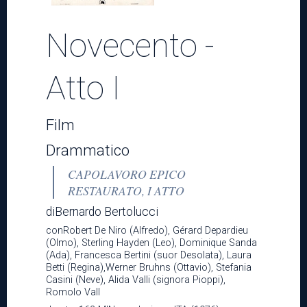
Teatro
Novecento -
Atto I
News
Film
Drammatico
Informazioni
CAPOLAVORO EPICO
RESTAURATO, I ATTO
diBernardo Bertolucci
Trasparenza
conRobert De Niro (Alfredo), Gérard Depardieu
(Olmo), Sterling Hayden (Leo), Dominique Sanda
(Ada), Francesca Bertini (suor Desolata), Laura
Betti (Regina),Werner Bruhns (Ottavio), Stefania
Casini (Neve), Alida Valli (signora Pioppi),
Romolo Vall