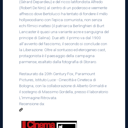
(Gérard Depardieu) e del ricco latifondista Alfredo
(Robert De Niro) al centro di un poderoso e veemente
affresco dove Bertolucci ha tentato di fondere il mélo
hollywoodiano con l'epica comunista, non senza
echi filmici inattesi (il patriarca Berlinghieri di Burt
Lancaster è quasi una variante acre e sanguigna del
principe di Salina). Due atti: il primo va dal 1900
all'avvento del fascismo, il secondo si conclude con
la Liberazione. Oltre al sontuoso ed eterogeneo cast,
protagonista è il paesaggio della campagna
parmense, esaltato dalla fotografia di Storaro.
Restaurato da 20th Century Fox, Paramount
Pictures, Istituto Luce - Cinecittà e Cineteca di
Bologna, con la collaborazione di Alberto Grimaldi e
il sostegno di Massimo Sordella, presso il laboratorio
L'Immagine Ritrovata.
Recensione da: