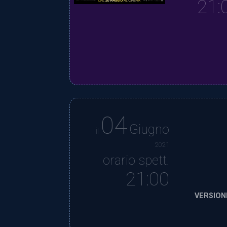
21:
04
Giugno
il
2021
orario spett.
21:00
VERSION