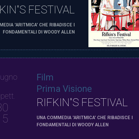
KIN"S FESTIVAL
EDIA 'ARITMICA' CHE RIBADISCE I
FONDAMENTALI DI WOODY ALLEN
Film
iugno
Prima Visione
pett.
RIFKIN"S FESTIVAL
30
15
UNA COMMEDIA 'ARITMICA' CHE RIBADISCE I
FONDAMENTALI DI WOODY ALLEN