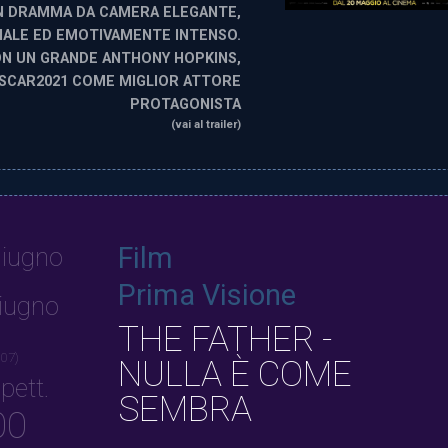
N DRAMMA DA CAMERA ELEGANTE,
IALE ED EMOTIVAMENTE INTENSO.
N UN GRANDE ANTHONY HOPKINS,
SCAR2021 COME MIGLIOR ATTORE
PROTAGONISTA
(vai al trailer)
Film
iugno
Prima Visione
iugno
THE FATHER -
 07)
NULLA È COME
pett.
SEMBRA
00