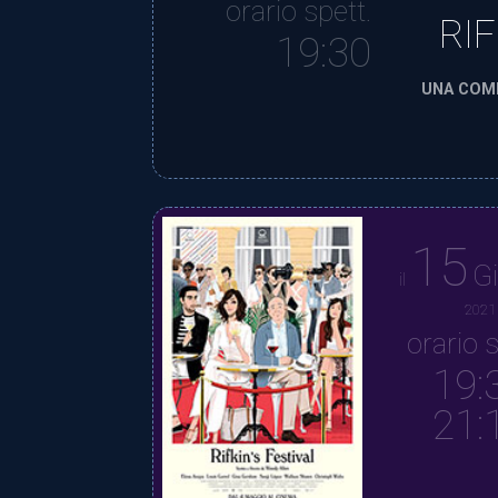
orario spett.
RIF
19:30
UNA COMM
15
G
il
2021
orario s
19:
21: