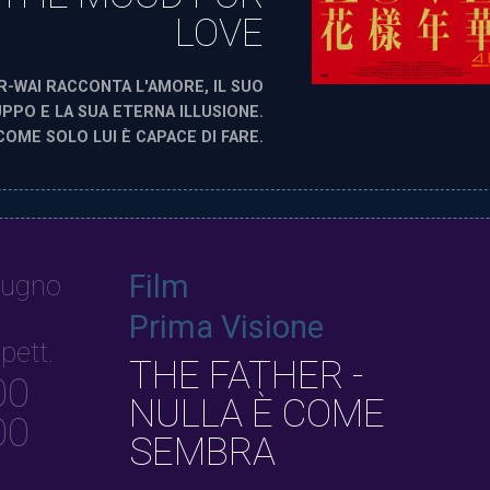
LOVE
-WAI RACCONTA L'AMORE, IL SUO
UPPO E LA SUA ETERNA ILLUSIONE.
COME SOLO LUI È CAPACE DI FARE.
Film
iugno
Prima Visione
pett.
THE FATHER -
00
NULLA È COME
00
SEMBRA