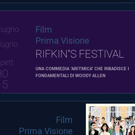
Film
iugno
Prima Visione
iugno
RIFKIN"S FESTIVAL
pett.
UNA COMMEDIA 'ARITMICA' CHE RIBADISCE I
30
FONDAMENTALI DI WOODY ALLEN
15
Film
Prima Visione