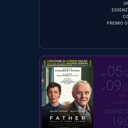
U
ESSENZ
CO
PREMIO O
05
G
dal
09
G
al
2021
(escluso
orario s
19: