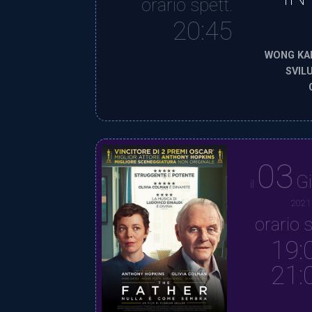
orario spett.
20:45
WONG KAR
SVIL
03
G
il
2021
orario s
19:
21: