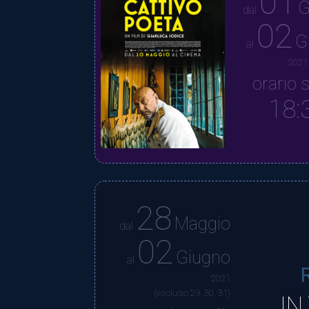
01
G
dal
02
G
al
2021
orario s
18:
28
Maggio
dal
02
Giugno
al
2021
(escluso 29, 30, 31)
IN