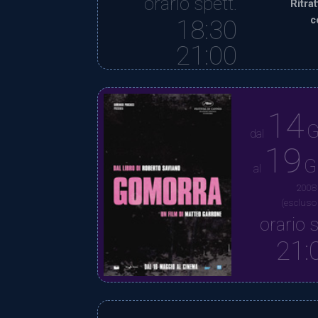
orario spett.
Ritra
c
18:30
21:00
14
G
dal
19
G
al
2008
(escluso
orario s
21: