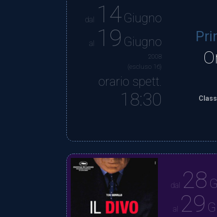
14
Giugno
dal
19
Pri
Giugno
al
O
2008
(escluso 16)
orario spett.
18:30
Class
28
G
dal
29
G
al