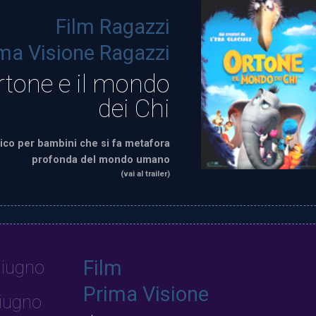
Film Ragazzi
ma Visione Ragazzi
rtone e il mondo
dei Chi
ico per bambini che si fa metafora
profonda del mondo umano
(vai al trailer)
Film
iugno
Prima Visione
iugno