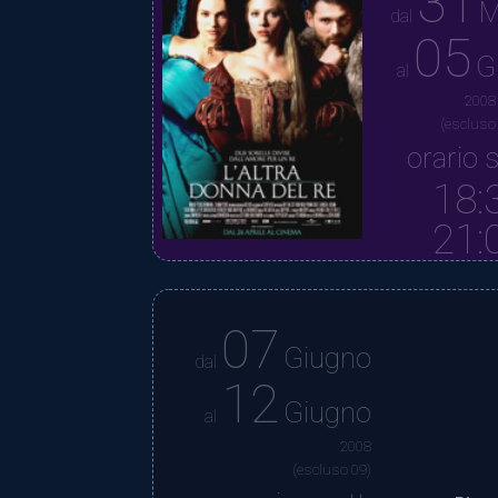
31
M
dal
05
G
al
2008
(escluso
orario s
18:
21:
07
Giugno
dal
12
Giugno
al
2008
(escluso 09)