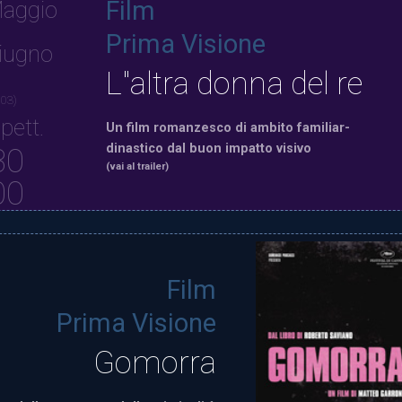
Film
aggio
Prima Visione
iugno
L"altra donna del re
 03)
pett.
Un film romanzesco di ambito familiar-
dinastico dal buon impatto visivo
30
(vai al trailer)
00
Film
Prima Visione
Gomorra