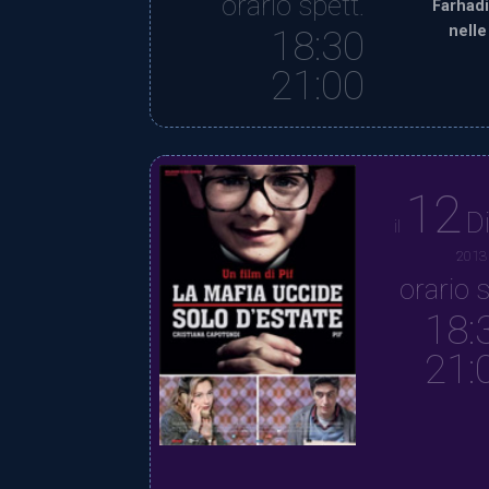
orario spett.
Farhadi
nelle
18:30
21:00
12
D
il
2013
orario s
18:
21: