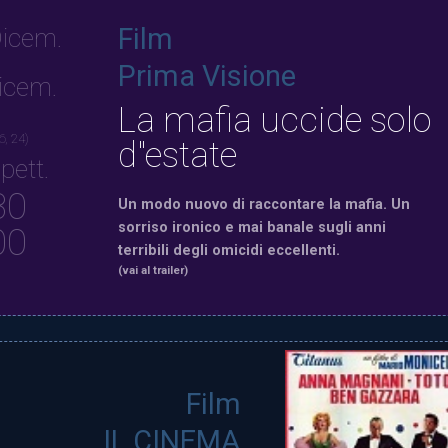
Film
icem.
Prima Visione
icem.
La mafia uccide solo
6, 24)
d"estate
pett.
30
Un modo nuovo di raccontare la mafia. Un
sorriso ironico e mai banale sugli anni
00
terribili degli omicidi eccellenti.
(vai al trailer)
Film
IL CINEMA