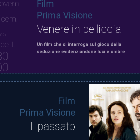
Film
ovem.
Prima Visione
icem.
Venere in pelliccia
 02)
pett.
Un film che si interroga sul gioco della
seduzione evidenziandone luci e ombre
30
00
Film
Prima Visione
Il passato