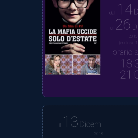
14
D
dal
26
D
al
2013
(escluso 1
orario s
18:
21:
13
Dicem.
il
2013