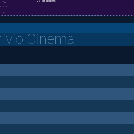
(vai al trailer)
00
hivio Cinema