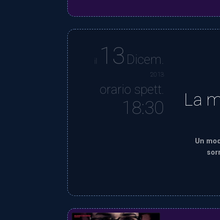
13
Dicem.
il
2013
orario spett.
La m
18:30
Un mod
sor