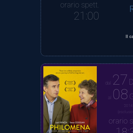
orario spett.
21:00
Il 
27
D
dal
08
G
al
2014
(escluso
orario s
18: