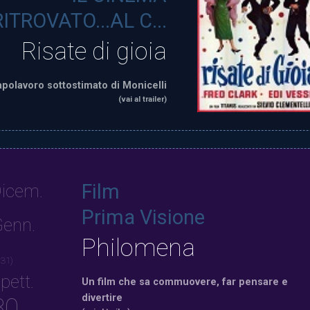
RITROVATO...AL C...
Risate di gioia
capolavoro sottostimato di Monicelli
(vai al trailer)
Film
icem.
Prima Visione
enn.
Philomena
 31)
pett.
Un film che sa commuovere, far pensare e
divertire
30