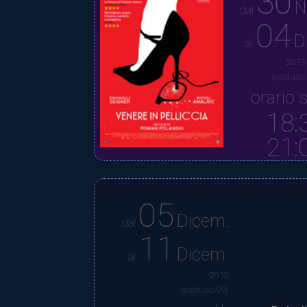
30
N
dal
04
D
al
2013
(escluso
orario s
18:
21:
05
Dicem.
dal
11
Dicem.
al
2013
(escluso 09)