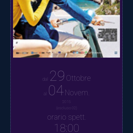
29
Ottobre
dal
04
Novem.
al
2015
(escluso 02)
orario spett.
18:00