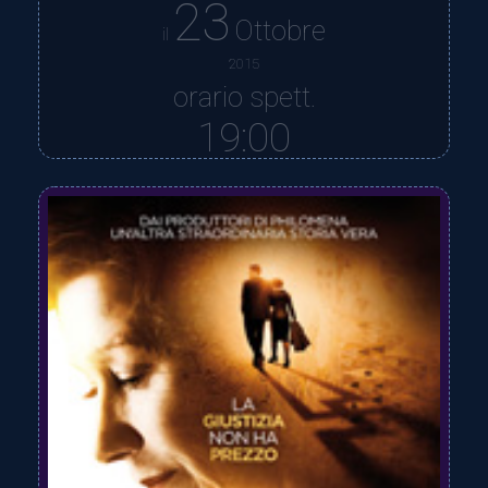
23
Ottobre
il
2015
orario spett.
19:00