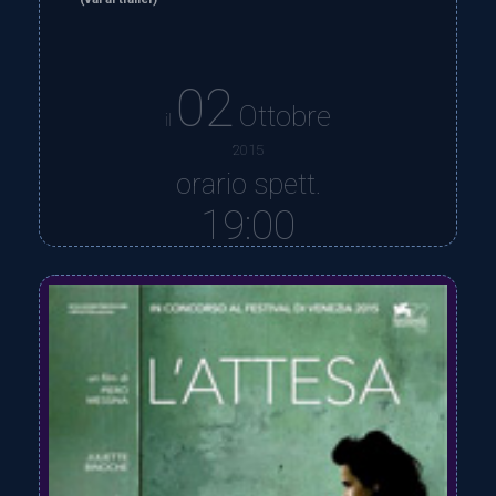
02
Ottobre
il
2015
orario spett.
19:00