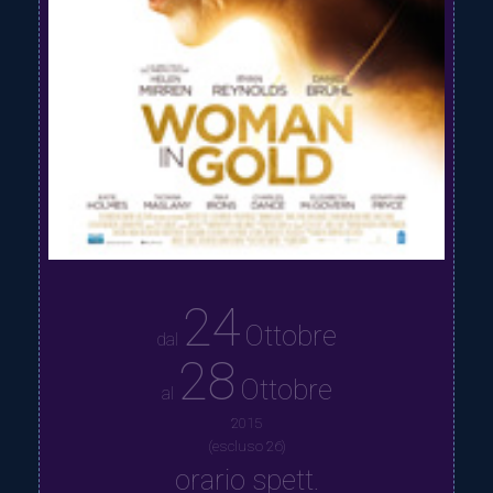
24
Ottobre
dal
28
Ottobre
al
2015
(escluso 26)
orario spett.