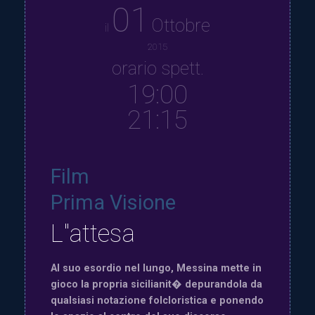
01
Ottobre
il
2015
orario spett.
19:00
21:15
Film
Prima Visione
L"attesa
Al suo esordio nel lungo, Messina mette in
gioco la propria sicilianit� depurandola da
qualsiasi notazione folcloristica e ponendo