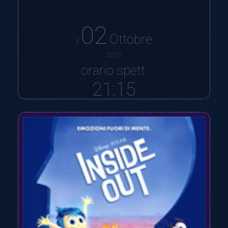
02
Ottobre
il
2015
orario spett.
21:15