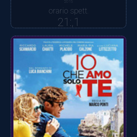
2015
orario spett.
21:,1