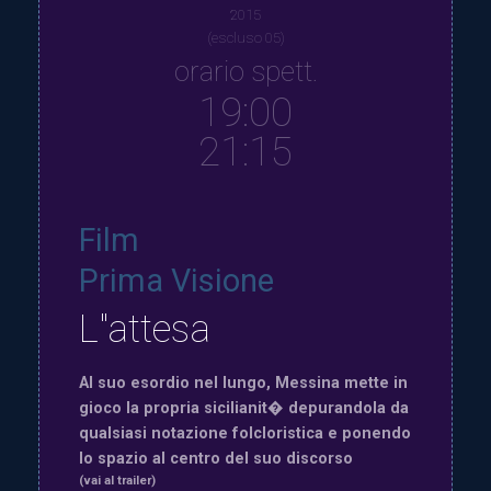
2015
(escluso 05)
orario spett.
19:00
21:15
Film
Prima Visione
L"attesa
Al suo esordio nel lungo, Messina mette in
gioco la propria sicilianit� depurandola da
qualsiasi notazione folcloristica e ponendo
lo spazio al centro del suo discorso
(vai al trailer)