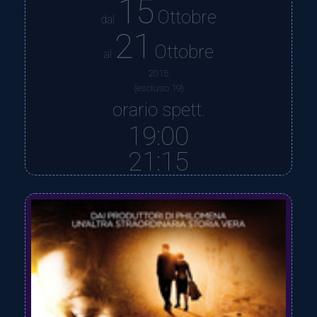
15
Ottobre
dal
21
Ottobre
al
2015
(escluso 19)
orario spett.
19:00
21:15